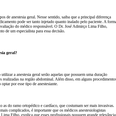
 de anestesia geral. Nesse sentido, saiba que a principal diferença
edicamento pode ser tanto injetado quanto inalado pelo paciente. A form
e avaliação do médico responsável. O Dr. José Admirço Lima Filho,
o de um especialista para essa decisão.
esia geral?
o utilizar a anestesia geral serão aquelas que possuem uma duração
s realizadas na região abdominal. Além disso, em alguns procedimento
o optar por esse tipo de anestesiante.
são as do ramo ortopédico e cardíaco, que costumam ser mais invasivas.
 mais complicados, é importante que os médicos anestesiologistas
 Lima Filho, explica que esses profissionais possuem grande relevância