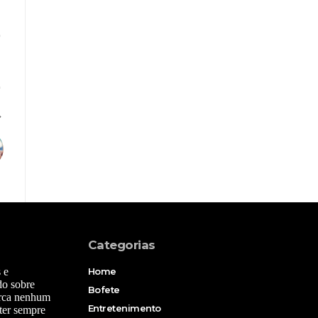
Categorias
 e
Home
do sobre
Bofete
erca nenhum
Entretenimento
ter sempre