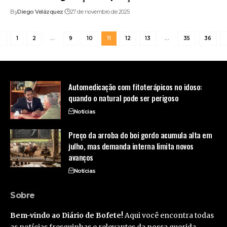
By
Diego Velázquez
27 de novembro de 2025
1
2
…
9
10
11
12
13
…
35
36
Automedicação com fitoterápicos no idoso:
quando o natural pode ser perigoso
Notícias
Preço da arroba do boi gordo acumula alta em
julho, mas demanda interna limita novos
avanços
Notícias
Sobre
Bem-vindo ao Diário de Bofete!
Aqui você encontra todas
as notícias fresquinhas e relevantes da nossa querida