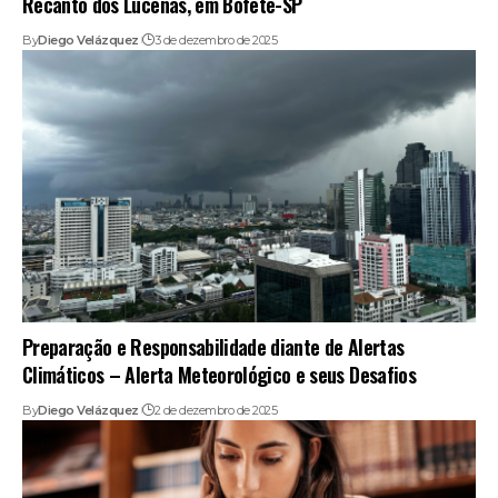
Recanto dos Lucenas, em Bofete-SP
By
Diego Velázquez
3 de dezembro de 2025
Preparação e Responsabilidade diante de Alertas
Climáticos – Alerta Meteorológico e seus Desafios
By
Diego Velázquez
2 de dezembro de 2025