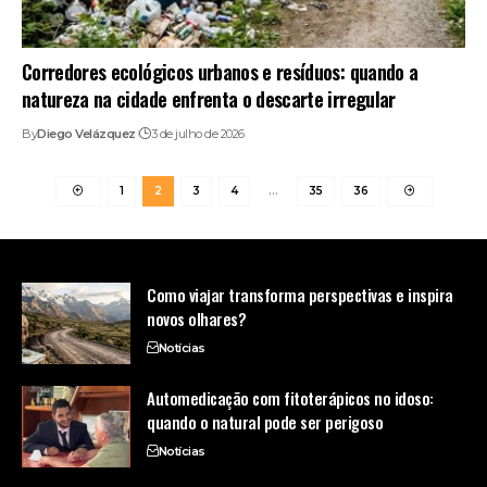
Corredores ecológicos urbanos e resíduos: quando a
natureza na cidade enfrenta o descarte irregular
By
Diego Velázquez
3 de julho de 2026
1
2
3
4
…
35
36
Como viajar transforma perspectivas e inspira
novos olhares?
Notícias
Automedicação com fitoterápicos no idoso:
quando o natural pode ser perigoso
Notícias