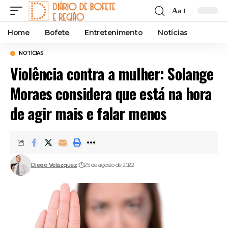
Aa
Font
Resizer
Home
Bofete
Entretenimento
Notícias
NOTÍCIAS
Violência contra a mulher: Solange
Moraes considera que está na hora
de agir mais e falar menos
Diego Velázquez
25 de agosto de 2022