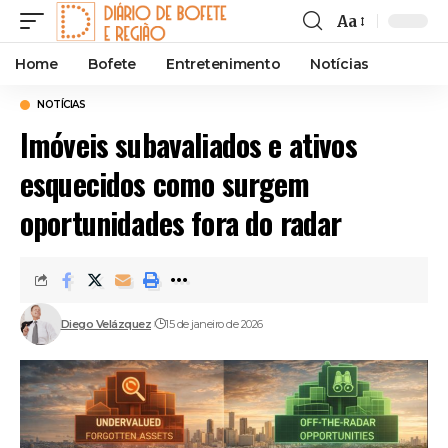
Aa
Font
Resizer
Home
Bofete
Entretenimento
Notícias
NOTÍCIAS
Imóveis subavaliados e ativos
esquecidos como surgem
oportunidades fora do radar
Diego Velázquez
15 de janeiro de 2026