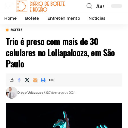
Aa
Font
Resizer
Home
Bofete
Entretenimento
Notícias
BOFETE
Trio é preso com mais de 30
celulares no Lollapalooza, em São
Paulo
Diego Velázquez
27 de março de 2024