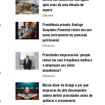
após mais de uma década de
espera
Bofete
Previdência privada: Rodrigo
o
Gonçalves Pimentel relata seu uso
como instrumento de sucessão
patrimonial
Notícias
Prioridades empresariais: porque
revisá-las com frequência melhora
a adaptação aos ciclos
econômicos?
n
Notícias
Márcio Alaor de Araújo e por que
empresas de alto desempenho
sabem definir prioridades antes de
acelerar o crescimento
a