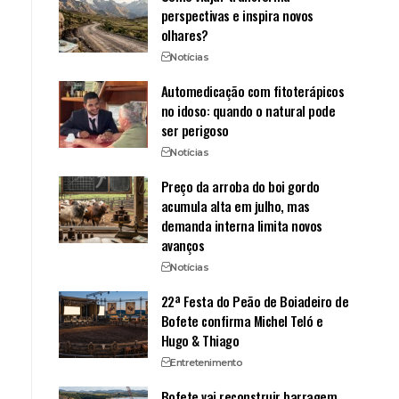
perspectivas e inspira novos
olhares?
Notícias
Automedicação com fitoterápicos
no idoso: quando o natural pode
ser perigoso
Notícias
Preço da arroba do boi gordo
acumula alta em julho, mas
demanda interna limita novos
avanços
Notícias
22ª Festa do Peão de Boiadeiro de
Bofete confirma Michel Teló e
Hugo & Thiago
Entretenimento
Bofete vai reconstruir barragem