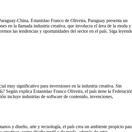
 Paraguay-China, Estanislao Franco de Oliveira, Paraguay presenta un
nes en la llamada industria creativa, que involucra el área de la moda y
ntaremos las tendencias y oportunidades del sector en el país. Siga leyend
l muy significativo para inversiones en la industria creativa. Sin
ís? Según explica Estanislao Franco Oliveira, el país tiene la Federació
ión incluye industrias de software de contenido, invenciones,
anos y diseño, arte y tecnología, el país crea un ambiente propicio par
as creativas, como diseño textil y de moda, además de artes,