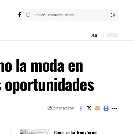
Aa
Font
Resizer
mo la moda en
s oportunidades
Compartilhar
Como viajar transforma