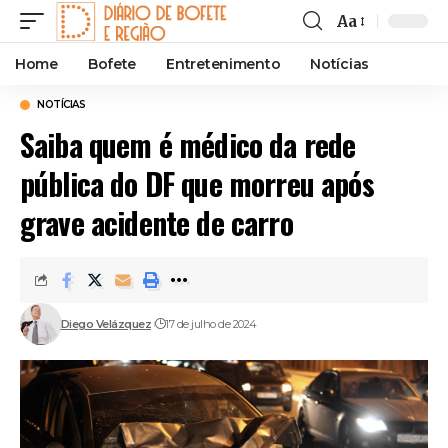
Aa
Font
Resizer
Home
Bofete
Entretenimento
Notícias
NOTÍCIAS
Saiba quem é médico da rede
pública do DF que morreu após
grave acidente de carro
Diego Velázquez
17 de julho de 2024