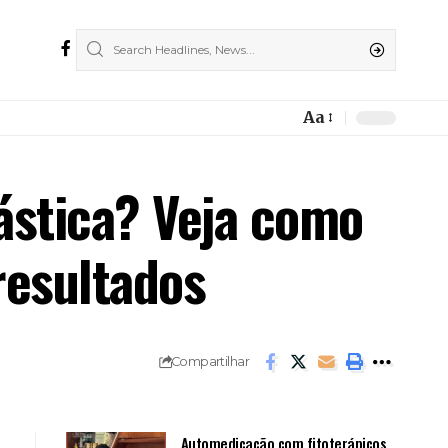
Aa
Font
Resizer
lástica? Veja como
resultados
Compartilhar
Automedicação com fitoterápicos