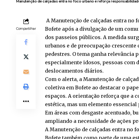
Manutenção de calçadas entra no foco urbano e reforça responsabilidade
A Manutenção de calçadas entra no fo
Bofete após a divulgação de um comu
Compartilhar
dos passeios públicos. A medida sur
urbanos e de preocupação crescente 
pedestres. O tema ganha relevância 
especialmente idosos, pessoas com de
deslocamentos diários.
Com o alerta, a Manutenção de calçad
coletiva em Bofete ao destacar o pap
espaços. A orientação reforça que a
estética, mas um elemento essencial 
Em áreas com desgaste acentuado, bur
ampliando a necessidade de ações pre
A Manutenção de calçadas entra no fo
Bofete também como parte de uma est