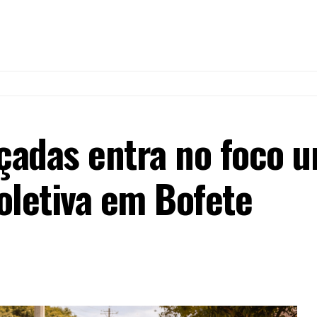
adas entra no foco u
oletiva em Bofete