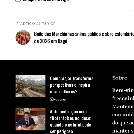
ARTIGO ANTERIOR
Baile das Marchinhas anima público e abre calendário
de 2026 em Bagé
Como viajar transforma
Sobre
perspectivas e inspira
Bem-vind
novos olhares?
fresquinh
Notícias
Mantemos
Automedicação com
comunida
fitoterápicos no idoso:
do que a
quando o natural pode
ser perigoso
manter s