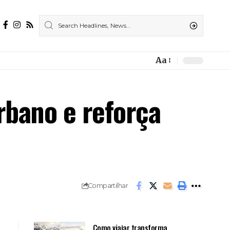
Aa
Font
Resizer
rbano e reforça
Compartilhar
Como viajar transforma