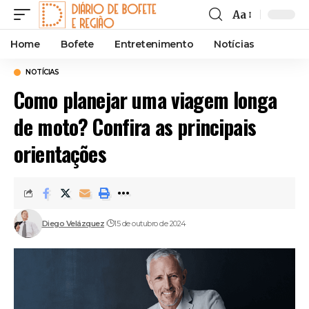
Aa
Font
Resizer
Home
Bofete
Entretenimento
Notícias
NOTÍCIAS
Como planejar uma viagem longa
de moto? Confira as principais
orientações
Diego Velázquez
15 de outubro de 2024