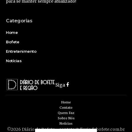
para se manter sempre atualizado!
Categorias
Home
Bofete
Entretenimento
Notícias
Siga
Home
Contato
Quem Faz
Sobre Nós
Notícias
©2026 Diário de Bofete -
contato@diariodebofete.com.br