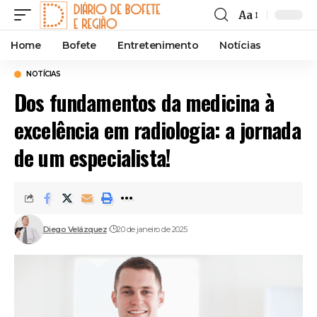
Aa
Font
Resizer
Home
Bofete
Entretenimento
Notícias
NOTÍCIAS
Dos fundamentos da medicina à
excelência em radiologia: a jornada
de um especialista!
Diego Velázquez
20 de janeiro de 2025