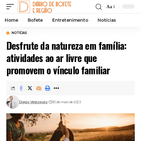
Aa
Font
Resizer
Home
Bofete
Entretenimento
Notícias
NOTÍCIAS
Desfrute da natureza em família:
atividades ao ar livre que
promovem o vínculo familiar
Diego Velázquez
30 de maio de 2023