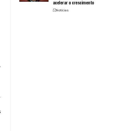
acelerar o crescimento
Notícias
,
l
s