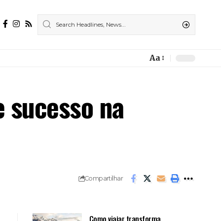
Aa
Font
Resizer
e sucesso na
Compartilhar
Como viajar transforma