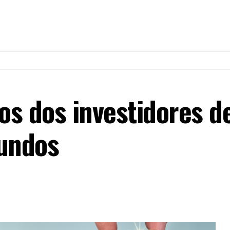
s dos investidores d
fundos