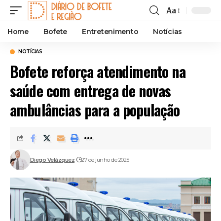
Aa
Font
Resizer
Home
Bofete
Entretenimento
Notícias
NOTÍCIAS
Bofete reforça atendimento na
saúde com entrega de novas
ambulâncias para a população
Diego Velázquez
27 de junho de 2025