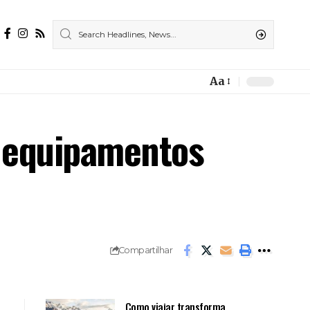
Aa
Font
Resizer
e equipamentos
Compartilhar
Como viajar transforma