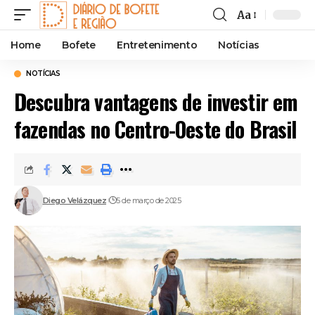
Aa
Font
Resizer
Home
Bofete
Entretenimento
Notícias
NOTÍCIAS
Descubra vantagens de investir em
fazendas no Centro-Oeste do Brasil
Diego Velázquez
5 de março de 2025