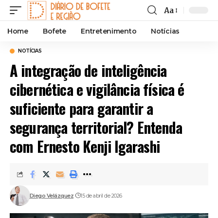
Aa
Font
Resizer
Home
Bofete
Entretenimento
Notícias
NOTÍCIAS
A integração de inteligência
cibernética e vigilância física é
suficiente para garantir a
segurança territorial? Entenda
com Ernesto Kenji Igarashi
Diego Velázquez
15 de abril de 2026