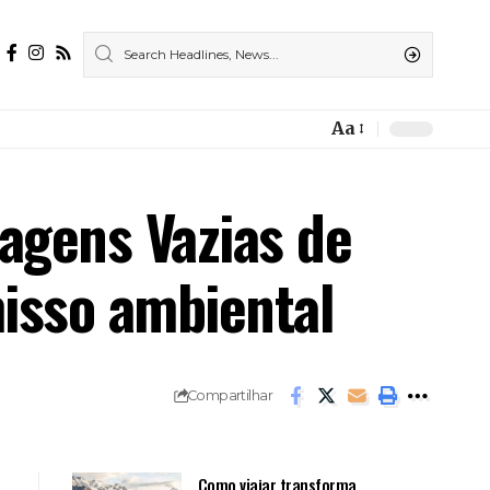
Aa
Font
Resizer
agens Vazias de
isso ambiental
Compartilhar
Como viajar transforma