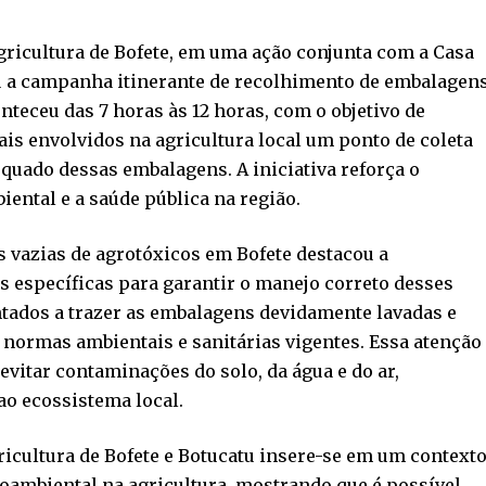
Agricultura de Bofete, em uma ação conjunta com a Casa
u a campanha itinerante de recolhimento de embalagen
onteceu das 7 horas às 12 horas, com o objetivo de
ais envolvidos na agricultura local um ponto de coleta
equado dessas embalagens. A iniciativa reforça o
ntal e a saúde pública na região.
 vazias de agrotóxicos em Bofete destacou a
 específicas para garantir o manejo correto desses
ntados a trazer as embalagens devidamente lavadas e
normas ambientais e sanitárias vigentes. Essa atenção
vitar contaminações do solo, da água e do ar,
ao ecossistema local.
icultura de Bofete e Botucatu insere-se em um context
oambiental na agricultura, mostrando que é possível