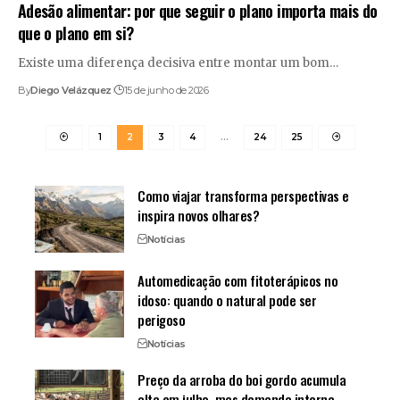
Adesão alimentar: por que seguir o plano importa mais do
que o plano em si?
Existe uma diferença decisiva entre montar um bom…
By
Diego Velázquez
15 de junho de 2026
1
2
3
4
…
24
25
Como viajar transforma perspectivas e
inspira novos olhares?
Notícias
Automedicação com fitoterápicos no
idoso: quando o natural pode ser
perigoso
Notícias
Preço da arroba do boi gordo acumula
alta em julho, mas demanda interna