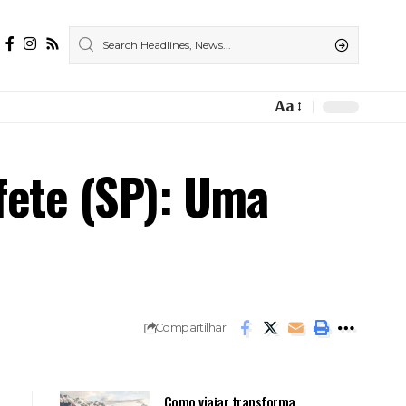
Aa
Font
Resizer
fete (SP): Uma
Compartilhar
Como viajar transforma