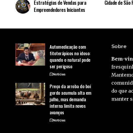
Estratégias de Vendas para
Cidade de São P
Empreendedores Iniciantes
Automedicação com
Sobre
fitoterápicos no idoso:
Bem-vind
quando o natural pode
ser perigoso
fresquinh
Mantemos
Notícias
comunida
Preço da arroba do boi
do que a
gordo acumula alta em
julho, mas demanda
manter s
interna limita novos
avanços
Notícias