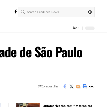
Aa
Font
Resizer
ade de São Paulo
Compartilhar
Automedicação com fitoterápicos