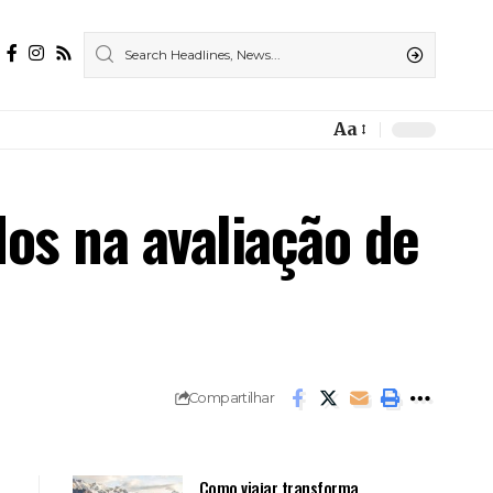
Aa
Font
Resizer
dos na avaliação de
Compartilhar
Como viajar transforma