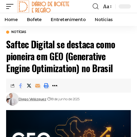
Aa
Font
Resizer
Home
Bofete
Entretenimento
Notícias
NOTÍCIAS
Saftec Digital se destaca como
pioneira em GEO (Generative
Engine Optimization) no Brasil
Diego Velázquez
18 de junho de 2025