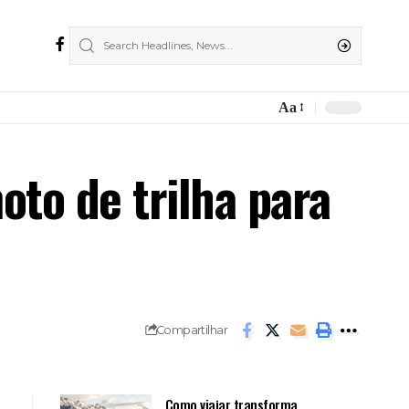
Aa
Font
Resizer
oto de trilha para
Compartilhar
Como viajar transforma