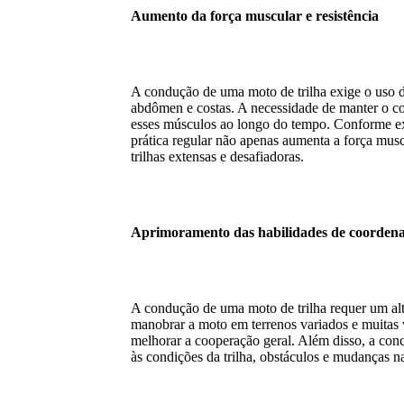
Aumento da força muscular e resistência
A condução de uma moto de trilha exige o uso d
abdômen e costas. A necessidade de manter o con
esses músculos ao longo do tempo. Conforme ex
prática regular não apenas aumenta a força musc
trilhas extensas e desafiadoras.
Aprimoramento das habilidades de coordena
A condução de uma moto de trilha requer um alt
manobrar a moto em terrenos variados e muitas v
melhorar a cooperação geral. Além disso, a conc
às condições da trilha, obstáculos e mudanças n