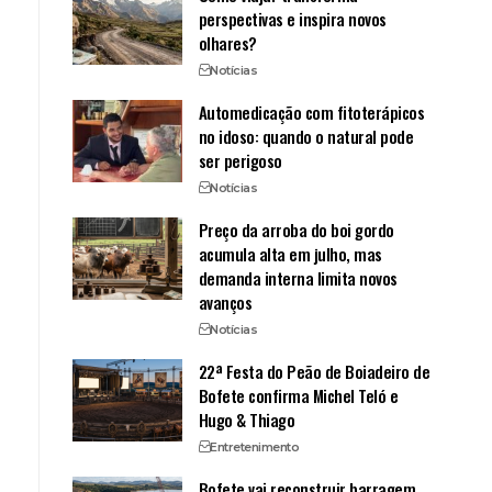
perspectivas e inspira novos
olhares?
Notícias
Automedicação com fitoterápicos
no idoso: quando o natural pode
ser perigoso
Notícias
Preço da arroba do boi gordo
acumula alta em julho, mas
demanda interna limita novos
avanços
Notícias
22ª Festa do Peão de Boiadeiro de
Bofete confirma Michel Teló e
Hugo & Thiago
Entretenimento
Bofete vai reconstruir barragem