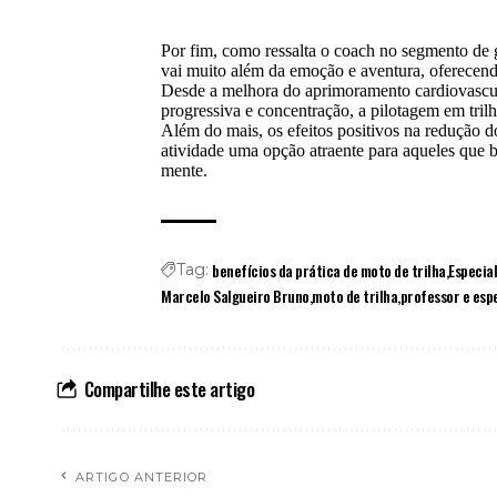
Por fim, como ressalta o coach no segmento de g
vai muito além da emoção e aventura, oferecendo 
Desde a melhora do aprimoramento cardiovascul
progressiva e concentração, a pilotagem em tri
Além do mais, os efeitos positivos na redução d
atividade uma opção atraente para aqueles que
mente.
benefícios da prática de moto de trilha
Especia
Tag:
Marcelo Salgueiro Bruno
moto de trilha
professor e esp
Compartilhe este artigo
ARTIGO ANTERIOR