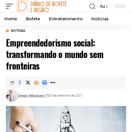
Aa
Font
Resizer
Home
Bofete
Entretenimento
Notícias
NOTÍCIAS
Empreendedorismo social:
transformando o mundo sem
fronteiras
Diego Velázquez
30 de setembro de 2023