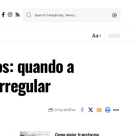
Aa
Font
Resizer
os: quando a
rregular
Compartilhar
Como viajar transforma