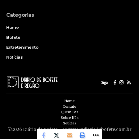
Categorias
Home
Bofete
Entretenimento
Notícias
Siga
Home
Contato
Quem Faz
Sobre Nós
Notícias
©2026 Diário de Bofete -
contato@diariodebofete.com.br
- tel.(11)91754-6532