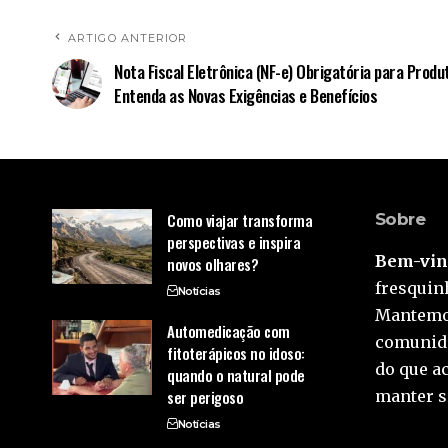
ARTIGO ANTERIOR
Nota Fiscal Eletrônica (NF-e) Obrigatória para Produ
Entenda as Novas Exigências e Benefícios
Como viajar transforma
Sobre
perspectivas e inspira
Bem-vind
novos olhares?
fresquinh
Notícias
Mantemos
Automedicação com
comunida
fitoterápicos no idoso:
do que a
quando o natural pode
ser perigoso
manter s
Notícias