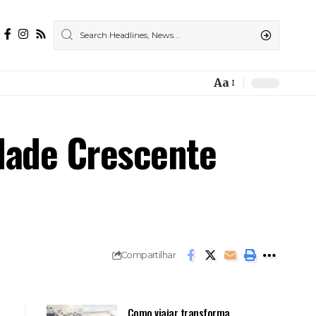
Aa
Font
Resizer
idade Crescente
Compartilhar
Como viajar transforma