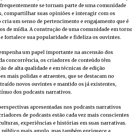
s frequentemente se tornam parte de uma comunidade
, compartilhar suas opiniões e interagir com os
o cria um senso de pertencimento e engajamento que é
atos de mídia. A construção de uma comunidade em torn
e fortalece sua popularidade e fideliza os ouvintes.
sempenha um papel importante na ascensão dos
da concorrência, os criadores de conteúdo têm
o de alta qualidade e em técnicas de edição
ões mais polidas e atraentes, que se destacam no
traído novos ouvintes e mantido os já existentes,
ínuo dos podcasts narrativos.
 perspectivas apresentadas nos podcasts narrativos
criadores de podcasts estão cada vez mais conscientes
culturas, experiências e histórias em suas narrativas.
m público mais amplo, mas também enriquece a