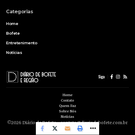
Categorias
Home
Bofete
Entretenimento
Notícias
Siga
Home
Contato
Quem Faz
Sobre Nós
Notícias
©2026 Diário de Bofete -
contato@diariodebofete.com.br
- tel.(11)91754-6532