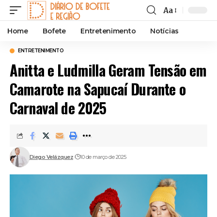
Aa
Font
Resizer
Home
Bofete
Entretenimento
Notícias
ENTRETENIMENTO
Anitta e Ludmilla Geram Tensão em
Camarote na Sapucaí Durante o
Carnaval de 2025
Diego Velázquez
10 de março de 2025